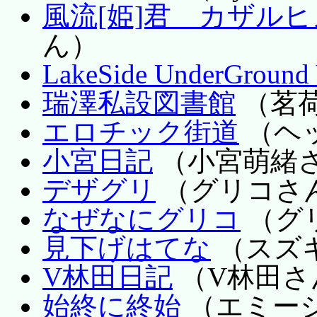
風流[姫]君 カザル
ん）
LakeSide UnderGround 
瑞澤私設図書館
（茗
エロチック街道
（ヘ
小宮日記
（小宮萌緒
デザグリ
（グリコさ
なぜなにグリコ
（グ
見下げはてな
（スズ
V林田日記
（V林田さ
始終に終始
（エミー