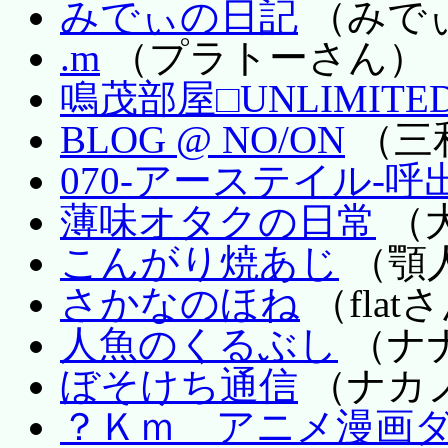
みでぃの日記
（みで
.m
（プラトーさん）
鳴茂部屋□UNLIMITE
BLOG @ NO/ON
（三
070-アーステイル-呼
薄味オタクの日常
（
こんがり焼あじ
（顎
さかなのほね
（flat
人魚のくるぶし
（ナ
ぼそけち通信
（ナカ
？Ｋｍ アニメ漫画