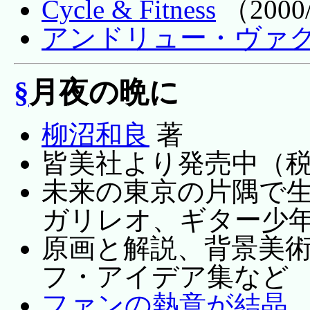
Cycle & Fitness
（2000
アンドリュー・ヴァ
§
月夜の晩に
柳沼和良
著
皆美社より発売中（税込
未来の東京の片隅で
ガリレオ、ギター少
原画と解説、背景美
フ・アイデア集など
ファンの熱意が結晶