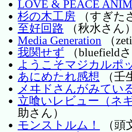
LOVE & PEACE ANIM
杉の木工房
（すぎた
至好回路
（秋水さん
Media Generation
（zet
我関せず
（bluefiel
ようこそマジカルポ
あにめたれ感想
（壬
メヰドさんがみてい
立喰いレビュー（ネ
助さん）
モンストルム！
（頭