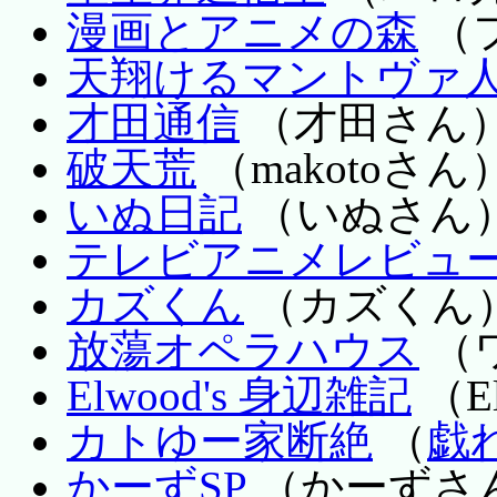
漫画とアニメの森
（
天翔けるマントヴァ
才田通信
（才田さん
破天荒
（makotoさん
いぬ日記
（いぬさん
テレビアニメレビュ
カズくん
（カズくん
放蕩オペラハウス
（
Elwood's 身辺雑記
（E
カトゆー家断絶
（
戯
かーずSP
（かーずさ