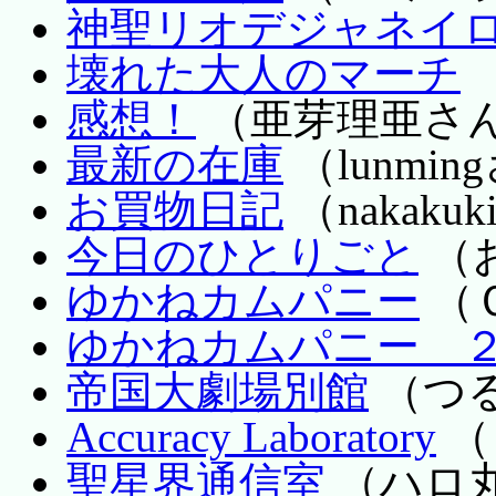
神聖リオデジャネイ
壊れた大人のマーチ
感想！
（亜芽理亜さ
最新の在庫
（lunmin
お買物日記
（nakaku
今日のひとりごと
（
ゆかねカムパニー
（
ゆかねカムパニー 
帝国大劇場別館
（つ
Accuracy Laboratory
（
聖星界通信室
（ハロ