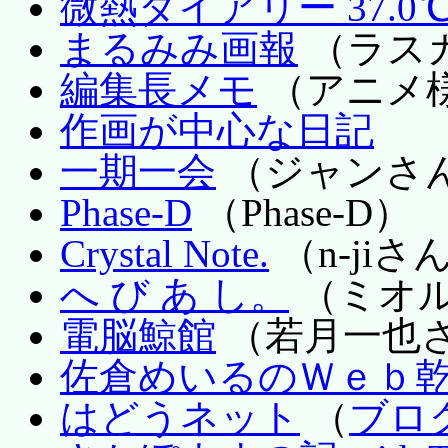
微熱ダイアリー 37.0
まるみみ画報
（ラス
編集長メモ
（アニメ
作画が中心な日記
一期一会
（ジャンさ
Phase-D
（Phase-D）
Crystal Note.
（n-jiさ
へ び あ し。
（ミオ
電脳鯨館
（若月一也
佐倉めいるのＷｅｂ
はどうネット
（
ブロ