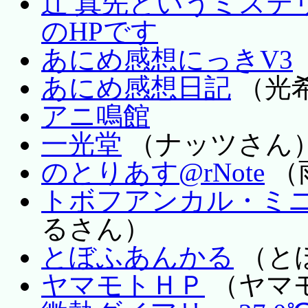
辻 真先というミステ
のHPです
あにめ感想にっきV3
あにめ感想日記
（光
アニ鳴館
一光堂
（ナッツさん
のとりあす@rNote
（
トボフアンカル・ミ
るさん）
とぼふあんかる
（と
ヤマモトＨＰ
（ヤマ