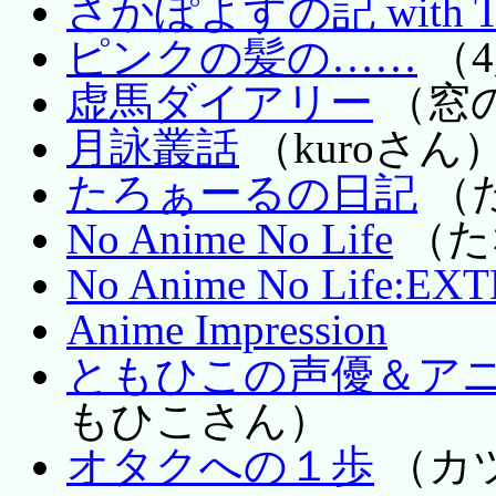
さかぽよすの記 with T
ピンクの髪の……
（
虚馬ダイアリー
（窓
月詠叢話
（kuroさん
たろぁーるの日記
（
No Anime No Life
（た
No Anime No Life:EX
Anime Impression
ともひこの声優＆アニ
もひこさん）
オタクへの１歩
（カ