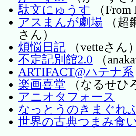
駄文にゅうす
（From
アスまんが劇場
（超
さん）
煩悩日記
（vetteさん
不定記別館2.0
（anak
ARTIFACT@ハテナ系
楽画喜堂
（なるせひ
アニオタフォース
なっとうのきまぐれ
世界の古典つまみ食