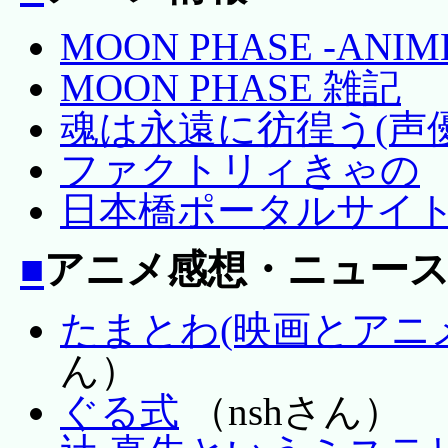
MOON PHASE -ANIM
MOON PHASE 雑記
魂は永遠に彷徨う(声
ファクトリィきゃの
日本橋ポータルサイ
■
アニメ感想・ニュー
たまとわ(映画とアニ
ん）
ぐる式
（nshさん）