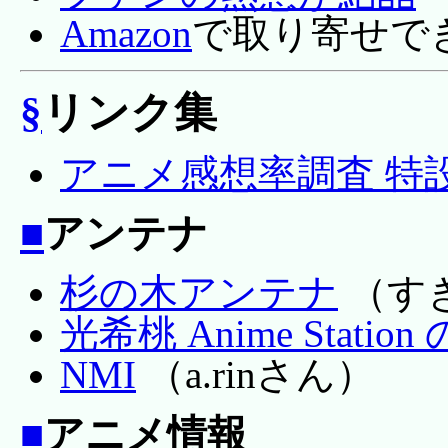
Amazon
で取り寄せで
§
リンク集
アニメ感想率調査 特
■
アンテナ
杉の木アンテナ
（す
光希桃 Anime Stati
NMI
（a.rinさん）
■
アニメ情報