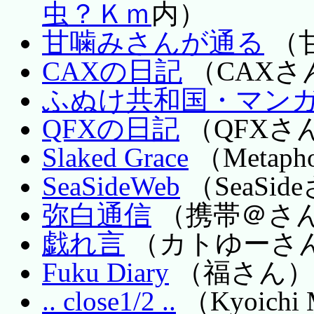
虫？Ｋｍ
内）
甘噛みさんが通る
（
CAXの日記
（CAXさ
ふぬけ共和国・マン
QFXの日記
（QFXさ
Slaked Grace
（Metap
SeaSideWeb
（SeaSid
弥白通信
（携帯＠さ
戯れ言
（カトゆーさ
Fuku Diary
（福さん）
.. close1/2 ..
（Kyoichi